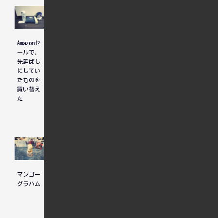
Amazonセ
ホテル選
ユニコー
ールで、
びについ
ンガンダ
先延ばし
て、先輩
ム見納め
にしてい
からのア
たものを
ドバイス
買い替え
た
マンゴー
一度で覆
二郎系の
グラハム
るものを
野菜ラー
待つ人
メン
と、覆ら
ない前提