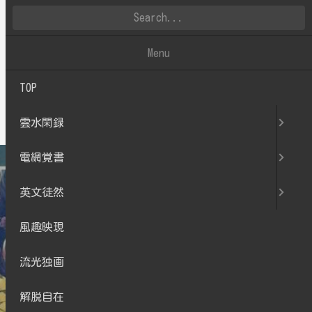
雲水閑録
Menu
TOP
2019.03
雲水閑録
電網覚書
英文徒然
風趣映現
流光独画
解脱自在