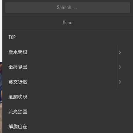
雲水閑録
Menu
TOP
2022.04
雲水閑録
電網覚書
英文徒然
風趣映現
流光独画
解脱自在