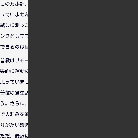
この万歩計、以前購入していたものの、これまではほとんど使
っていませんでした。
試しに測ったところ、スーパーへの往復で約6000歩。ウォーキ
ングとしてちょうど良い運動量のようです。数値で歩数を把握
できるのは目安にもなり、便利だと感じています。
普段はリモートワークで家にこもりがちですが、買い出しが結
果的に運動になっています。動く機会が少ないため太ったかと
思っていましたが、体重はむしろ減少。運動量の増加に加え、
普段の食生活や飲酒をしない生活習慣も影響しているのでしょ
う。さらに、夜遅くまで営業しているスーパーを利用すること
で人混みを避けられ、HSP気質で人混みが苦手な私にとってあ
りがたい環境です。
ただ、最近は急に気温が下がり、寒さから買い出しが少し億劫