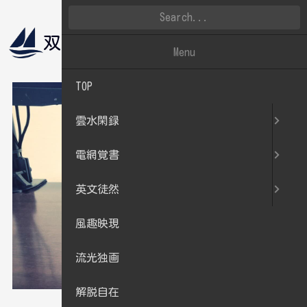
双帆遠影
雲水閑録
Menu
TOP
雲水閑録
電網覚書
英文徒然
風趣映現
流光独画
解脱自在