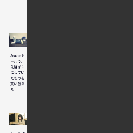
人気記事
Amazonセ
ホテル選
ユニコー
ールで、
びについ
ンガンダ
先延ばし
て、先輩
ム見納め
にしてい
からのア
たものを
ドバイス
買い替え
た