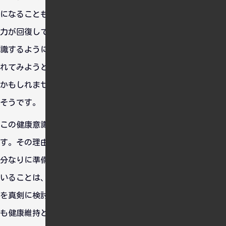
になることも。それでもウォーキングを続けているおかげで体
力が回復してきているのを実感しています。健康的な生活を意
識するようになったこともあり、自宅で簡単な筋トレも取り入
れてみようと思っています。本格的な筋肉をつけるのは難しい
かもしれませんが、体力維持を目的にすれば無理なく続けられ
そうです。
この健康意識の一因は、次回彼女と会うときのためでもありま
す。その理由については皆さんのご想像にお任せしますが、自
分なりに準備をしておきたいという思いがあるのです。健康で
いることは、将来を考えるうえでも重要です。現在、海外移住
を真剣に検討している私にとって、新しい生活に備えるために
も健康維持と体力向上は欠かせないと思っています。