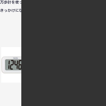
万歩計を使って歩数を測るだけでも、自分の運動量を把握する
きっかけになりますよ。
おすすめ情報
タニタ 3Dセンサー搭載 歩数計
ホワイト FB-740-WH(1台)
カエレバ
posted with
楽天市場
Amazon
Yahooショッピング