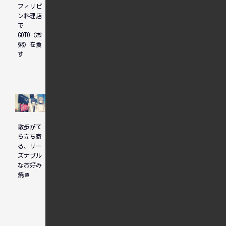
フィリピ
HSPの週
予期せぬ
ン料理店
末リセッ
猫との遭
で
ト術
遇
GOTO（お
粥）を食
す
散歩がて
たまには
2025年9
ら立ち寄
ひとりデ
月を振り
る、リー
ィナーも
返る。成
ズナブル
悪くない
長を感じ
なお好み
ない英語
焼き
力と自己
嫌悪