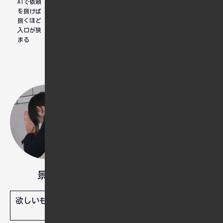
AIで依頼
転換期
マンゴー
を捌けば
グラハム
捌くほど
入口が狭
まる
一人の生活に慣れ過ぎているけれ
ど、好きな人となら一緒に暮らせ
ると思う。
人間は忘れる生き物ですから、忘
景和
れてもいいように備忘録として残
しています。問題解決や実装でき
欲しいものリスト
ずにつまづいている方のヒントに
なればと思っていますが、これは