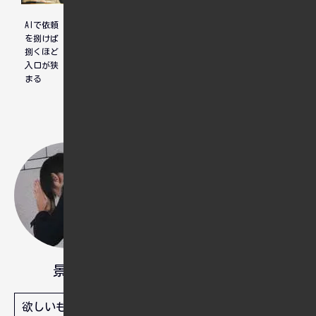
AIで依頼
転換期
マンゴー
を捌けば
グラハム
捌くほど
入口が狭
まる
時間がたつのがとても速いように
思う。時間が足りないが、睡眠を
削ると全く起きることが出来ない
ので削ることはできない。
景和
人間は忘れる生き物ですから、忘
れてもいいように備忘録として残
欲しいものリスト
しています。問題解決や実装でき