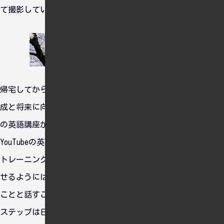
て撮影していました。
帰宅してからは、英語や投資の勉強をしました。今は目標の達
成と将来に向けて行動しています。最近、友人からNHKラジオ
の英語講座がリスニングのトレーニングになると聞いたので、
YouTubeの英会話動画と合わせてリスニングとスピーキングの
トレーニングに活用しています。いくら文法に取り組んでも話
せるようにはならないことを実感したので、今はとにかく聞く
ことと話すことに集中し、補助的に文法を学んでいます。次の
ステップは日常生活からの日本語の排除かもしれません。