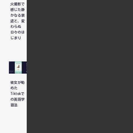
曼珠沙華
火撮影で
は「いつ
2025
感じた静
でも行け
かなる衰
る準備」
退と、変
から
わらぬ
日々のは
じまり
彼女が勧
英語学習
彼女の誕
めた
に取り組
生日を祝
Tiktokで
み始めて
った
の英語学
3年。成
習法
長を全く
感じな
い。