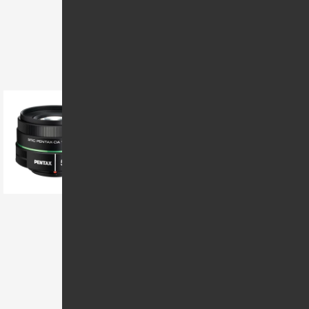
おすすめ情報
《新品》 PENTAX（ペンタック
ス） DA 50mm F1.8[ Lens | 交
換レンズ ]〔レンズフード別
売〕【KK9N0D18P】
カエレバ
posted with
楽天市場
Amazon
Yahooショッピング