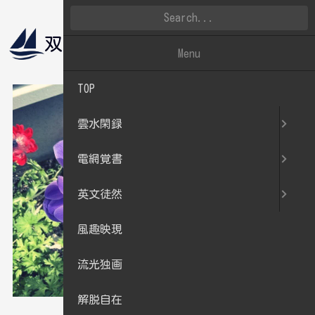
双帆遠影
雲水閑録
Menu
TOP
雲水閑録
電網覚書
英文徒然
風趣映現
流光独画
解脱自在