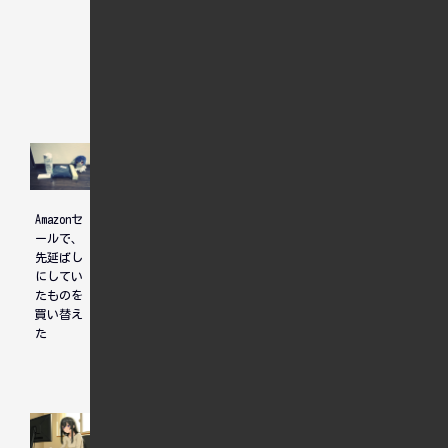
人気記事
Amazonセ
ホテル選
ユニコー
ールで、
びについ
ンガンダ
先延ばし
て、先輩
ム見納め
にしてい
からのア
たものを
ドバイス
買い替え
た