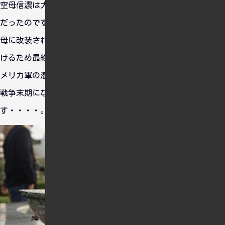
空母信濃は大和型の３番艦で、元々戦艦としてつくられる予定
だったのですが、戦争で多くの空母を沈められたため、急遽空
母に改装された艦船です。横須賀で進水したものの、空襲を避
けるため最終行程を呉で行うことが決定され、その移動中にア
メリカ軍の潜水艦に発見され、魚雷攻撃により沈んでいます。
戦争末期になると日本近海の制海権すら失っていたので
す・・・・。