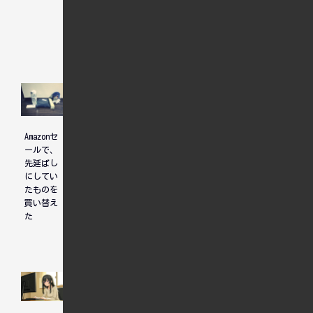
人気記事
Amazonセ
ホテル選
ユニコー
ールで、
びについ
ンガンダ
先延ばし
て、先輩
ム見納め
にしてい
からのア
たものを
ドバイス
買い替え
た