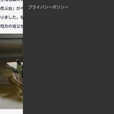
プライバシーポリシー
偲ぶ会」が今年で解散するということで、その式典に行って参
りました。私自身は何の縁もないのですけどね。父方の祖父も
母方の祖父も陸軍だったので・・・。