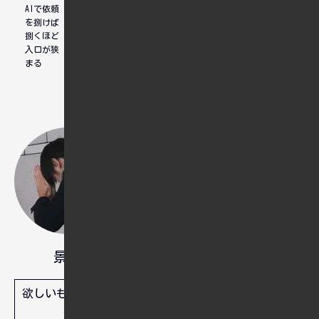
AIで依頼
転換期
マンゴー
を捌けば
グラハム
捌くほど
入口が狭
まる
日本社会での生活に限界を感じ、
海外移住を計画しています。英語
学習やスキルアップに励み、移住
後の新しい未来を築く準備をして
います。
景和
人間は忘れる生き物ですから、忘
欲しいものリスト
れてもいいように備忘録として残
しています。問題解決や実装でき