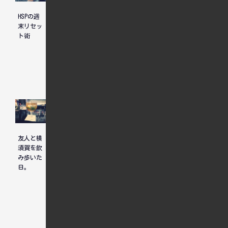
散歩がて
HSPの週
予期せぬ
ら立ち寄
末リセッ
猫との遭
る、リー
ト術
遇
ズナブル
なお好み
焼き
たまには
ふらっと
友人と横
ひとりデ
立ち寄っ
須賀を飲
ィナーも
たベトナ
み歩いた
悪くない
ム料理店
日。
で牛肉の
フォーを
堪能