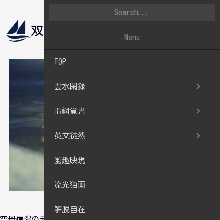
双帆遠影
雲水閑録
Menu
TOP
雲水閑録
電網覚書
英文徒然
風趣映現
流光独画
解脱自在
空母信濃の元乗組員とその遺族で結成されていた「空母信濃を