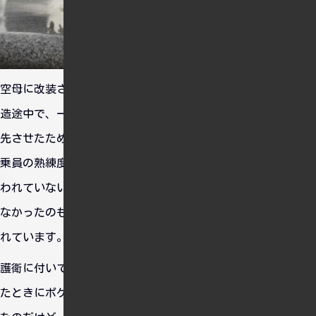
空母に改装された信濃ですが、艤装はもちろんのこと内部も建
造途中で、一応自走出来る状態だったみたいですね。工期を優
先させたため、船体の至る所に不具合があったようです。また
乗員の熟練度も高くなく、防水ハッチを閉める訓練もろくに行
われていないうえに、船内の構造について精通している人がい
なかったのもダメージコントロールの失敗につながったといわ
れています。
護衛に付いていた雪風に救助された元乗組員の人は、救助され
たときにポケットに入れていた写真がその時は重油まみれだっ