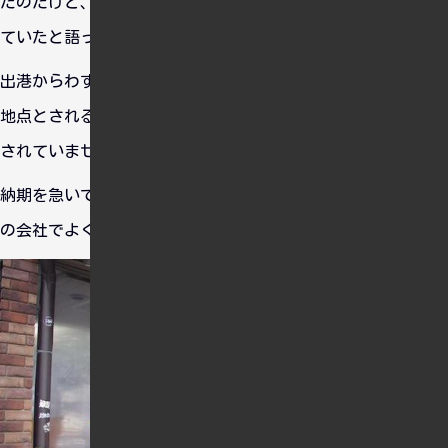
たのだけど、年月の経過し気がついたらその写真は汚れが落ち
ていたと語ってくれたそうです。
出港からわずか１７時間で沈められた巨大空母信濃・・・沈没
地点とされる海域の深度は深いようで、未だに沈没場所は特定
されていません。
納期を急いで突貫でつくって運用で失敗する・・・あ、これ前
の会社でよく目にした光景だ・・・。