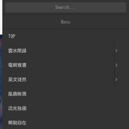
雲水閑録
Menu
TOP
雲水閑録
電網覚書
英文徒然
風趣映現
流光独画
解脱自在