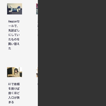
Amazonセ
ホテル選
ユニコー
ールで、
びについ
ンガンダ
先延ばし
て、先輩
ム見納め
にしてい
からのア
たものを
ドバイス
買い替え
た
AIで依頼
転換期
マンゴー
を捌けば
グラハム
捌くほど
入口が狭
まる