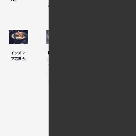
うビール
理を堪能
イツメン
HUBのア
酒を飲み
で忘年会
イマスコ
ながら思
ラボに行
ったこと
ってきた
の整理
でござい
ます
人気記事