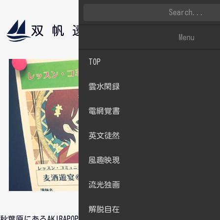
双帆遠影
雲水閑録
Menu
TOP
雲水閑録
電網覚書
英文徒然
風趣映現
流光独画
解脱自在
秋葉原にあるAKIBAPOP:DOJOで開催された麦酒夜宴に行ってき