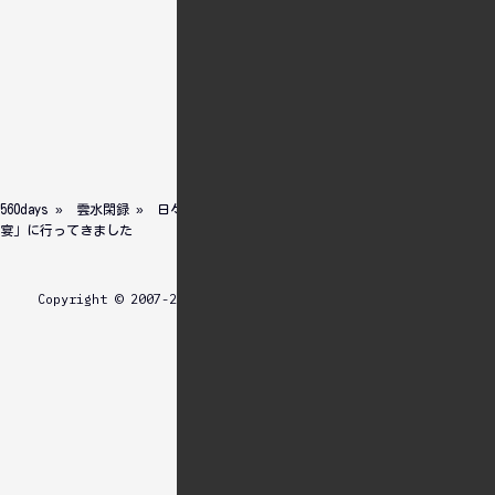
発生しても責任は取れません。ご
利用は計画的に。
Newer
Older
電網覚書
Dark
560days
»
雲水閑録
»
日々のこと
» AKIBAPOP:DOJOで開催された「麦酒夜
宴」に行ってきました
menu
Copyright © 2007-2025
.All Rights Reserved.
双帆遠影