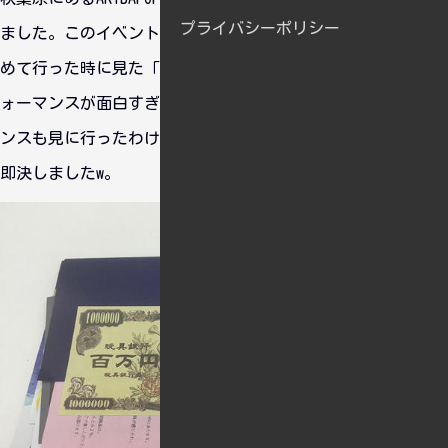
プライバシーポリシー
ました。このイベントに参加するのはこれが２回目ですね。初
めて行った時に見た「堕武者グラインド」というバンドのパフ
ォーマンスが面白すぎて、そのあとデザフェスでのパフォーマ
ンスも見に行ったわけですが、そんな彼らが出演すると聞いて
即決しましたw。