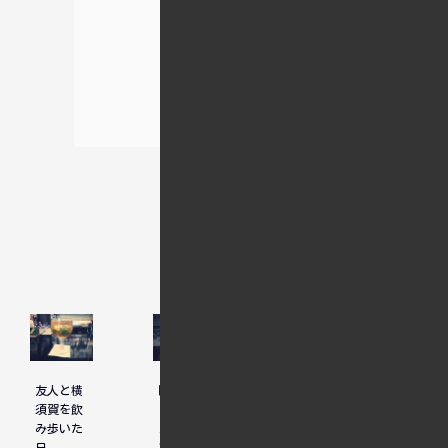
関連記事
横須賀オ
友人と横
隠れ家的
クトーバ
須賀を飲
レストラ
ーフェス
み歩いた
ンでドイ
トで味わ
日。
ツ家庭料