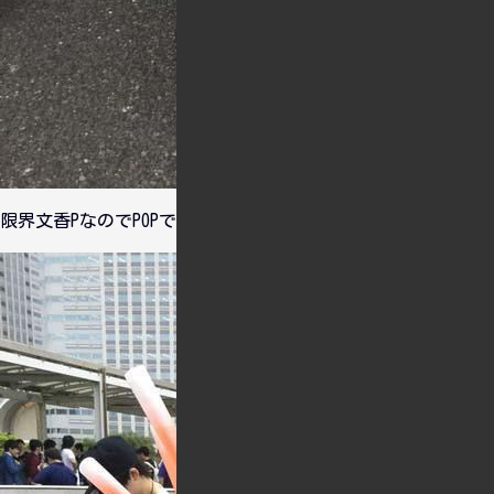
限界文香PなのでPOPでも文香がいたらもうブチ上がる。