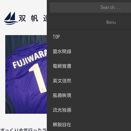
双帆遠影
雲水閑録
Menu
TOP
雲水閑録
電網覚書
英文徒然
風趣映現
流光独画
解脱自在
ざっくり今年行ったライブを振り返ります。