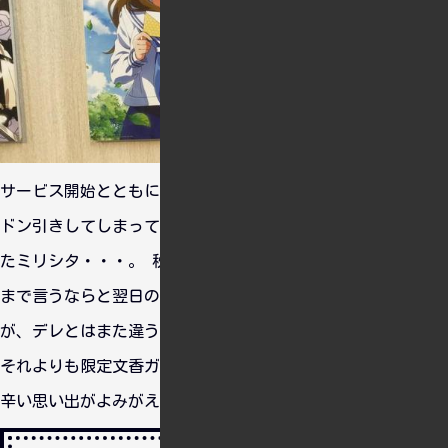
サービス開始とともにアカウントを作ったものの、ガチぶりに
ドン引きしてしまって早々にログインゲーとなってしまってい
たミリシタ・・・。 秋葉原の喫茶店で2時間ダイマされ、そこ
まで言うならと翌日のＬＶのチケットと取って行ったのです
が、デレとはまた違うパフォーマンスに心動かされました。
それよりも限定文香ガチャで当たり前のように爆死して病んだ
辛い思い出がよみがえる・・・。