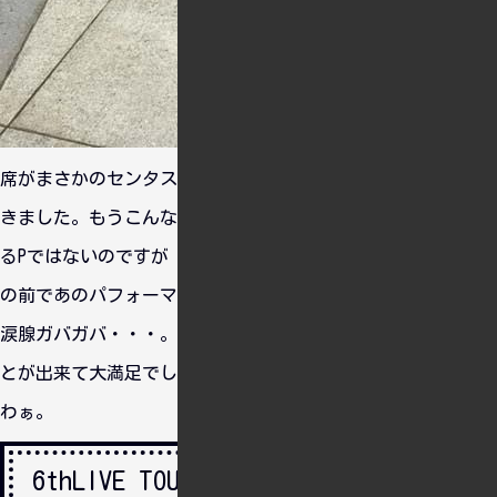
席がまさかのセンタステージ真横で間近で演者を見ることがで
きました。もうこんな席は二度ととれる気がしません。 ほた
るPではないのですが「谷の底で咲く花は」をですね・・・目
の前であのパフォーマンスを見て泣いてしまいました・・・。
涙腺ガバガバ・・・。 O-Ku-Ri-Mo-No Sunday!も現地で聴くこ
とが出来て大満足でした。やっぱ久川姉妹かわいいわぁ推せる
わぁ。
6thLIVE TOUR UNI-ON@IR!!!!