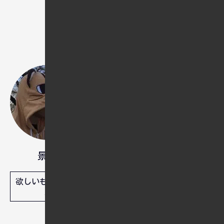
と、覆ら
ない前提
で積む人
就職氷河期世代として生きてきた
Web制作者です。日本社会での生
活に限界を感じ、海外移住を計画
中です。外国人の彼女と共に新し
い未来を歩む準備を進めていま
す。趣味は旅行や写真撮影で、移
住に向けた情報収集や英語学習も
景和
日々の習慣です。
欲しいものリスト
人間は忘れる生き物ですから、忘
れてもいいように備忘録として残