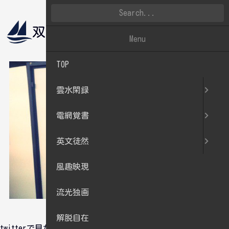
双帆遠影
雲水閑録
Menu
TOP
雲水閑録
電網覚書
英文徒然
風趣映現
流光独画
解脱自在
twitterで見かけた「戦艦大和バーチャルリアリティー復元計