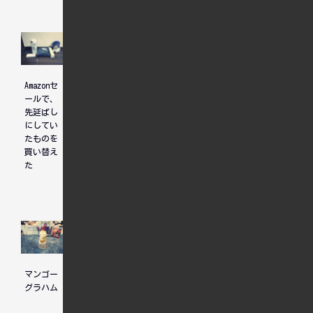
Amazonセ
ホテル選
ユニコー
ールで、
びについ
ンガンダ
先延ばし
て、先輩
ム見納め
にしてい
からのア
たものを
ドバイス
買い替え
た
マンゴー
一度で覆
二郎系の
グラハム
るものを
野菜ラー
待つ人
メン