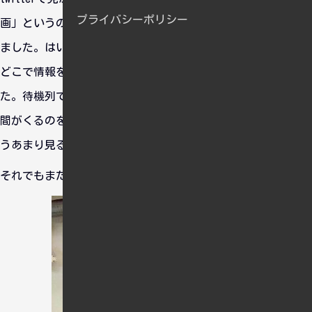
プライバシーポリシー
画」というのが気になったので今年1回目の横須賀へ行ってき
ました。はい、記念艦三笠です。
どこで情報を得たのか知りませんが結構な人が訪れていまし
た。待機列でまつこと1時間半、ようやく整理券を受け取り時
間がくるのを待ちました。 正直、三笠って結構来てるからも
うあまり見るところがないんですよねｗ。
それでもまだ艦これ（模型）やってたのでそれをみてました。