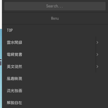
雲水閑録
Menu
TOP
雲水閑録
電網覚書
 First ~2日目~
英文徒然
風趣映現
流光独画
解脱自在