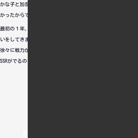
かな子と加奈ちゃんで「かな☆かな☆ふぁんしー」を組ませた
かったからです。それだけです。
最初の１年、ガチャをまわしてもSSRが一切出ず、さみしい思
いをしてきましたが、最近はぼちぼち出るようになってきて
徐々に戦力が整いつつあります。１０連ガチャも単発のほうが
SSRがでるのは何故なんだぜ？
おすすめ情報