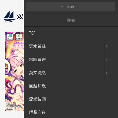
双帆遠影
雲水閑録
Menu
TOP
雲水閑録
電網覚書
英文徒然
風趣映現
流光独画
解脱自在