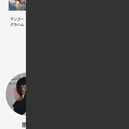
マンゴー
一度で覆
二郎系の
グラハム
るものを
野菜ラー
待つ人
メン
と、覆ら
ない前提
で積む人
中年男性のWeb制作者です。就職
氷河期世代の経験から日本社会に
違和感を抱き、海外移住を目指し
ています。ペットを飼いながら彼
女と共に新しい環境での暮らしを
夢見ています。フリーランスの
Web制作案件を受けるため、WEBデ
景和
ザインを学びなおしているところ