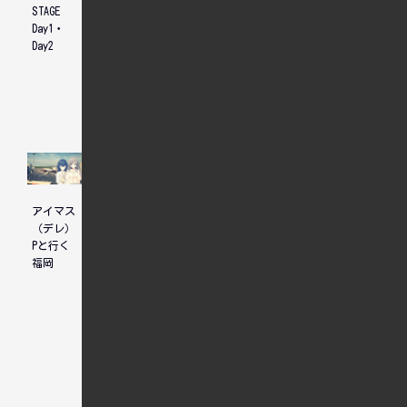
STAGE
TOUR
TOUR
Day1・
Let's
Let's
Day2
AMUSEMENT!!!
AMUSEMENT!!!
福岡
福岡
Day2
Day1
アイマス
ところざ
アイドル
（デレ）
わサクラ
マスター
Pと行く
タウンで
シンデレ
福岡
開催中の
ラガール
『FR@GMENTS
ズ
of THE
×BOOKOFF
IDOLM@STER
コラボ
CINDERELLA
GIRLS』
に行って
きた