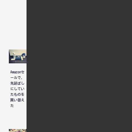
人気記事
Amazonセ
ホテル選
ユニコー
ールで、
びについ
ンガンダ
先延ばし
て、先輩
ム見納め
にしてい
からのア
たものを
ドバイス
買い替え
た