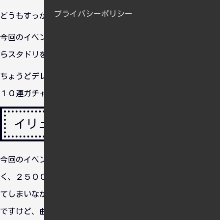
プライバシーポリシー
どうもすっかり文香Pと化したごむをじさんです。
今回のイベントのメイン報酬は文香だったのでイベント開始か
らスタドリを使ってイベント曲を回しました。
ちょうどデレステ２周年記念で無料衣装の配布があったり無料
１０連ガチャにもチャレンジしました。
イリュージョニスタ！！
今回のイベント曲「イリュージョニスタ！！」との相性が悪
く、２５０００ポイントを超えるくらいまでリトライを連発し
てしまいなかなかストレスでした・・・。相性はよくなかった
ですけど、曲は好きなのでリリースされたらカラオケで歌いた