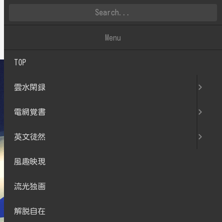
雲水閑録
Menu
TOP
雲水閑録
電網覚書
英文徒然
風趣映現
流光独画
解脱自在