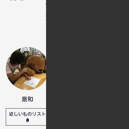
待つ人
メン
と、覆ら
ない前提
で積む人
日本社会での生活に限界を感じ、
海外移住を計画しています。英語
学習やスキルアップに励み、移住
後の新しい未来を築く準備をして
います。
景和
人間は忘れる生き物ですから、忘
欲しいものリスト
れてもいいように備忘録として残
しています。問題解決や実装でき