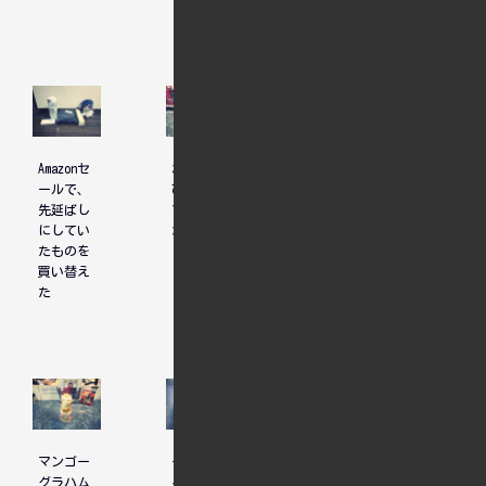
Amazonセ
ホテル選
ユニコー
ールで、
びについ
ンガンダ
先延ばし
て、先輩
ム見納め
にしてい
からのア
たものを
ドバイス
買い替え
た
マンゴー
一度で覆
二郎系の
グラハム
るものを
野菜ラー