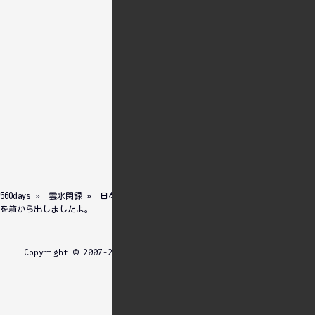
ずにつまづいている方のヒントに
なればと思っていますが、これは
あくまで自分自身のための備忘録
であり、参照した結果に不具合が
発生しても責任は取れません。ご
利用は計画的に。
Newer
Older
電網覚書
Dark
560days
»
雲水閑録
»
日々のこと
» 護衛艦「かが」が進水したので、加賀
を箱から出しましたよ。
menu
Copyright © 2007-2025
.All Rights Reserved.
双帆遠影