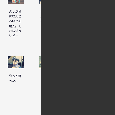
久しぶり
御神体は
サマーフ
にねんど
忘れたこ
ェスタ
ろいどを
ろに届く
購入。そ
もの
れはジョ
リビー
やっと飾
でして～
100時間
った。
まわ凛世
ちゃん
人気記事