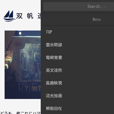
双帆遠影
雲水閑録
Menu
TOP
雲水閑録
電網覚書
英文徒然
風趣映現
流光独画
解脱自在
どうも、艦これにハマり、ねんどろ沼に落ちたおっさんことご