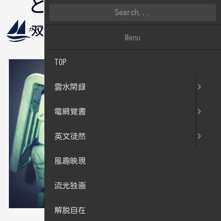
とウェザリング
双帆遠影
雲水閑録
ガンプラ
,
玩具
Menu
TOP
雲水閑録
電網覚書
英文徒然
風趣映現
流光独画
解脱自在