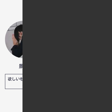
人生の新たなステージに挑戦しよ
うとしている中年男性。外国人の
彼女とともに海外移住を目指し、
日々英語学習に励んでいます。写
真撮影と旅行が趣味で、今は彼女
とのコミュニケーションが何より
の癒しです。
景和
欲しいものリスト
人間は忘れる生き物ですから、忘
れてもいいように備忘録として残
しています。問題解決や実装でき
ずにつまづいている方のヒントに
なればと思っていますが、これは