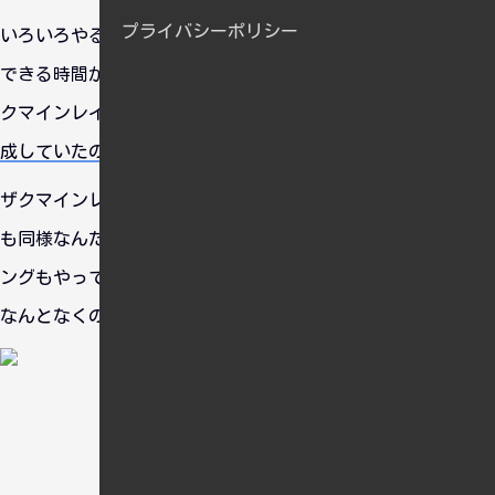
プライバシーポリシー
いろいろやることはあるのですが、ずっと作業していると集中
できる時間が短くなって効率的によくないので、気分転換にザ
クマインレイヤー製作の続きをしました。
前回、胴体はほぼ完
成していたので
今回はバックパックを製作しました。
ザクマインレイヤーのバックパックは複雑で面倒でした。R2型
も同様なんだろうなぁ・・・。製作を進めているうちウェザリ
ングもやってみたくなったので平行して行いました。これまた
なんとなくの思い付きです。
おすすめ情報