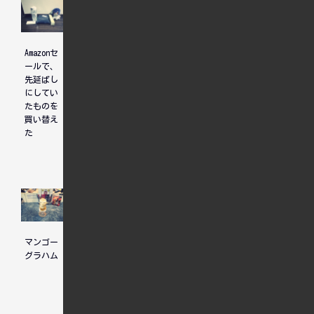
Amazonセ
ホテル選
ユニコー
ールで、
びについ
ンガンダ
先延ばし
て、先輩
ム見納め
にしてい
からのア
たものを
ドバイス
買い替え
た
マンゴー
一度で覆
二郎系の
グラハム
るものを
野菜ラー
待つ人
メン
と、覆ら
ない前提
で積む人