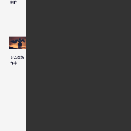
制作
ボルト版
お買い物
ジムを素
組み
ジム改製
雨降りだ
プラモは
作中
ったので
積むよど
こまで
も・・・
人気記事