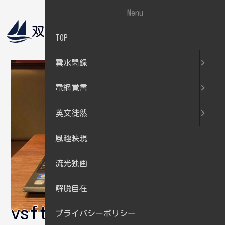
Menu
双帆遠影
電網覚書
TOP
雲水閑録
電網覚書
英文徒然
風趣映現
流光独画
解脱自在
vsftpdの設定
プライバシーポリシー