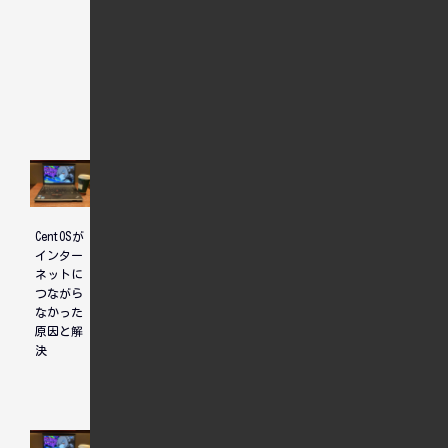
関連記事
CentOSが
特定のIP
CentOS7
インター
アドレス
をインス
ネットに
からのサ
トール
つながら
イトへの
なかった
アクセス
原因と解
を拒否す
決
る方法