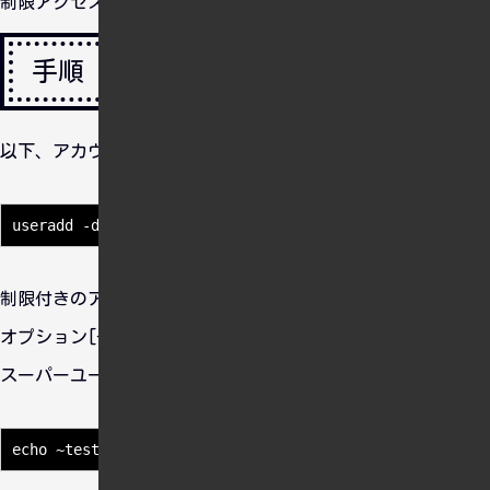
制限アクセスできるディレクトリを制限する。
手順
以下、アカウント作成とアクセス制限の手順
制限付きのアカウントを作る。
オプション[-d]でホームディレクトリを指定する。
スーパーユーザーにはなれない。