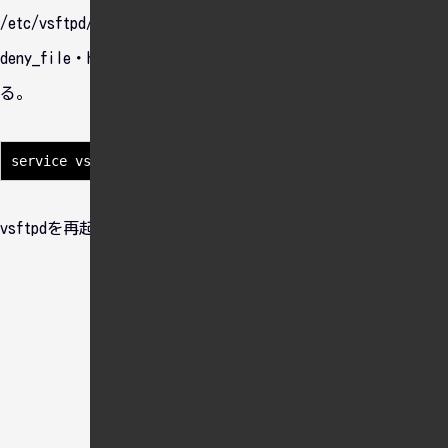
/etc/vsftpd/vsftpd_user_confにtestuserを作成する。
deny_file・hide_fileに見せたくないディレクトリ名を記述す
る。
vsftpdを再起動する。
おすすめ情報