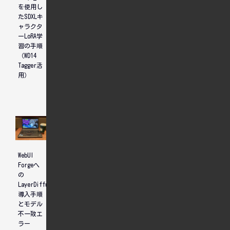
を使用し
Mint
Diffusion
たSDXLキ
(XFCE)
WebUI
ャラクタ
インスト
(Forge
ーLoRA学
ールして
版)のZIP
習の手順
ThinkPad
導入と依
（WD14
X230を再
存関係エ
Tagger活
生
ラーの解
用）
消手順
WebUI
Ollamaと
【Movable
Forgeへ
Gemma 4
Type】サ
の
で自分専
イト内検
LayerDiffusion
用AIエー
索機能を
導入手順
ジェント
標準に戻
とモデル
を構築す
す。
不一致エ
る
ラー