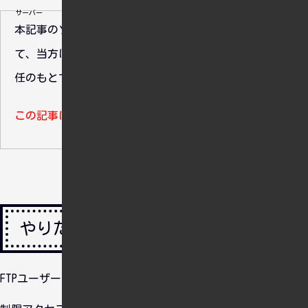
サーバー
本記事のソースコードの利用によって生じた損害につい
て、当方は一切の責任を負いません。ご自身の判断と責
任のもとで参照・ご利用ください。
この記事は最終更新から7年以上経過しています。
やりたいこと
FTPユーザー追加する。