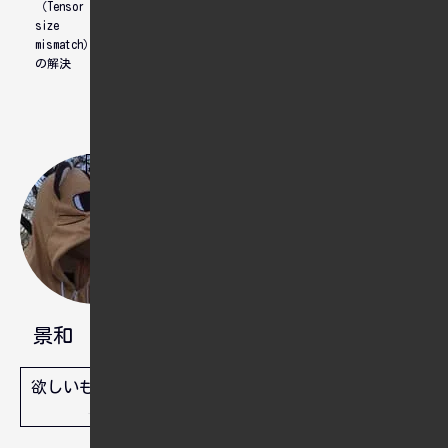
（Tensor
size
mismatch）
の解決
Web制作を仕事にしている独身男性です。HSP気
質を持ち、日本社会に生きづらさを感じながらも
前向きに海外移住を目指しています。趣味は写真
やライブ、投資、そして英語学習。最近できた外
国人の彼女と一緒に理想の生活を築くために準備
を進めています。
「閑雲録」では、日常の出来事を軸に、英語学習
景和
や海外移住に向けた取り組み、そしてその時々の
思考や感情を綴っています。
欲しいものリスト