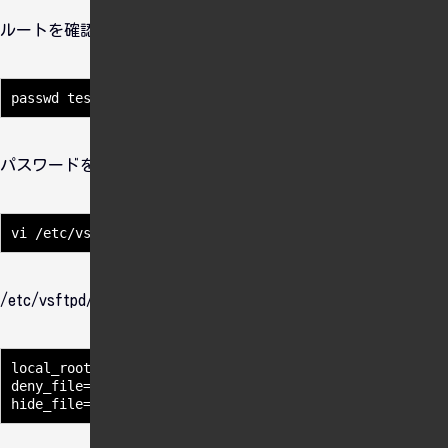
ルートを確認
パスワードを設定する
/etc/vsftpd/user_listに追加する
local_root=/var/www/html

deny_file={backup,data,old,sample}
