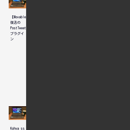
【MovableType】
【WordPress】
gzip圧縮
復活の
XMLファ
PostTweet
イルをイ
プラグイ
ンポート
ン
できない
不具合に
対応
人気記事
Kohya_ss
Linux
Stable