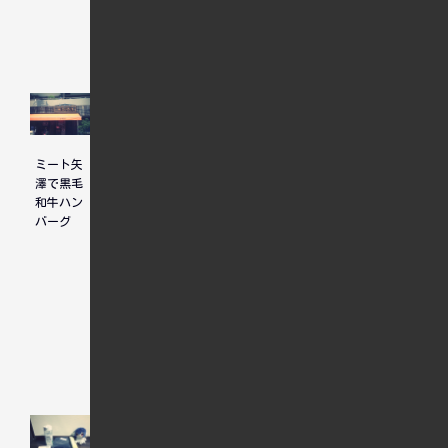
ぜ～
ミート矢
久しぶり
ランチは
澤で黒毛
の居酒屋
鉄鍋オム
和牛ハン
ライス
バーグ
人気記事