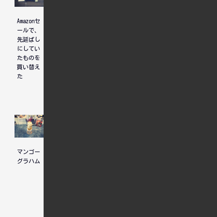
Amazonセ
ホテル選
ユニコー
ールで、
びについ
ンガンダ
先延ばし
て、先輩
ム見納め
にしてい
からのア
たものを
ドバイス
買い替え
た
マンゴー
一度で覆
二郎系の
グラハム
るものを
野菜ラー
待つ人
メン
と、覆ら
ない前提
で積む人