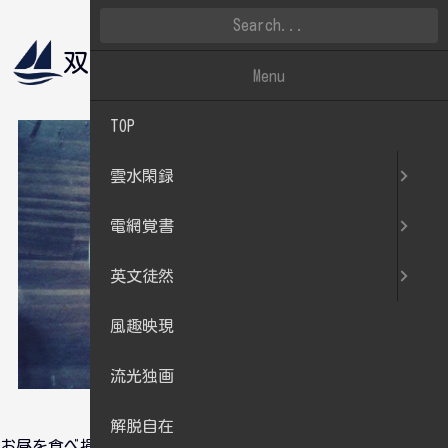
双帆遠影
雲水閑録
Menu
TOP
雲水閑録
電網覚書
英文徒然
風趣映現
流光独画
解脱自在
お昼を食べ損ね、中途半端時間帯におなかがすいたのでうどん