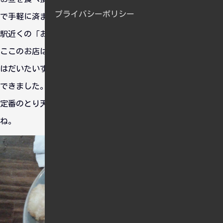
プライバシーポリシー
で手軽に済ませることにしました。
駅近くの「おにやんま」という立ち食いうどんのおみせです。
ここのお店は有名らしくいつも混んでますが、中途半端な時間
はだいたいすいているので今回も並ぶことなくいただくことが
できました。
定番のとり天&ちくわ天うどんはいつたべてもおいしいです
ね。