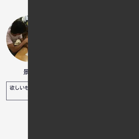
日本での仕事中心の生活から脱却
し、精神的に豊かな人生を目指す
中年男性。WEB制作のスキルと写真
撮影のスキルを活かし、海外移住
と外国人の彼女との新たな人生を
計画中。
景和
欲しいものリスト
人間は忘れる生き物ですから、忘
れてもいいように備忘録として残
しています。問題解決や実装でき
ずにつまづいている方のヒントに
なればと思っていますが、これは
あくまで自分自身のための備忘録
であり、参照した結果に不具合が
発生しても責任は取れません。ご