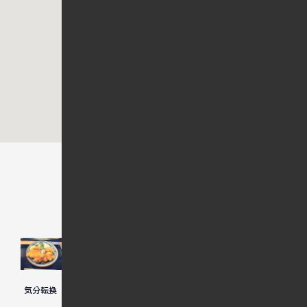
関連記事
慣らし運
気分転換
暑いぜ暑
転
くて死ぬ