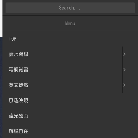
雲水閑録
Menu
TOP
雲水閑録
電網覚書
英文徒然
風趣映現
流光独画
解脱自在