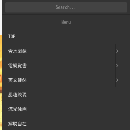
雲水閑録
Menu
TOP
雲水閑録
電網覚書
英文徒然
風趣映現
流光独画
解脱自在