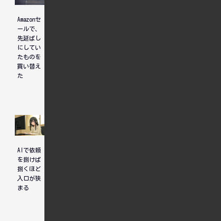
Amazonセ
ホテル選
ユニコー
ールで、
びについ
ンガンダ
先延ばし
て、先輩
ム見納め
にしてい
からのア
たものを
ドバイス
買い替え
た
AIで依頼
転換期
マンゴー
を捌けば
グラハム
捌くほど
入口が狭
まる