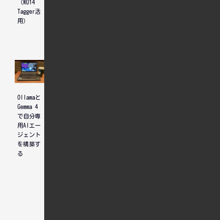
（WD14
X230を再
存関係エ
Tagger活
生
ラーの解
用）
消手順
Ollamaと
WebUI
Gemma 4
Forgeへ
で自分専
の
用AIエー
LayerDiffusion
ジェント
導入手順
を構築す
とモデル
る
不一致エ
ラー
（Tensor
size
mismatch）
の解決