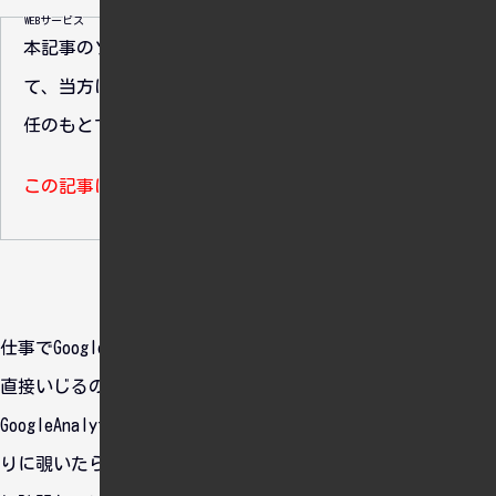
WEBサービス
本記事のソースコードの利用によって生じた損害につい
て、当方は一切の責任を負いません。ご自身の判断と責
任のもとで参照・ご利用ください。
この記事は最終更新から10年以上経過しています。
仕事でGoogleAnalyticsをいじるようになり、ちょっと本番を
直接いじるのは怖いので、個人サイトに設定している
GoogleAnalyticsをいじって、いろいろ試してみようと久しぶ
りに覗いたら、なんかサイトと全く関係のないワードでサイト