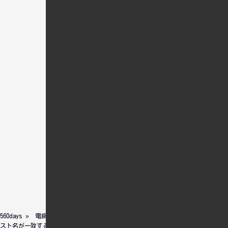
二郎系の野菜ラーメン
マシにはしませんでした。それでも量
は多かった
Dark
560days
»
電網覚書
»
WEBサービス
» GoogleAnalyticsのフィルタ設定（ホ
スト名が一致するもののみトラッキング）