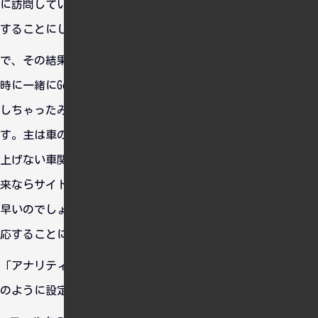
に訪問しているユーザーが多くて、気になったので原因を調査
することにしました。
で、その結果どうやらうちの備忘録にあるコードをコピペした
時に一緒にGoogleAnalyticsのトラッキングコードまでコピペ
しちゃったみたいで、削除されないままになっていたようで
す。主は車のパーツ屋さんみたいで、どうりでうちでまず取り
上げない車関連のキーワードが上位にくるわけだ・・・。 本
来ならサイトの運営者に連絡して削除してもらうのがてっとり
早いのでしょうけど、面倒なのでフィルタリングすることで対
応することにしました。
「アナリティクス設定」から「フィルタ」をクリックし、下記
のように設定。