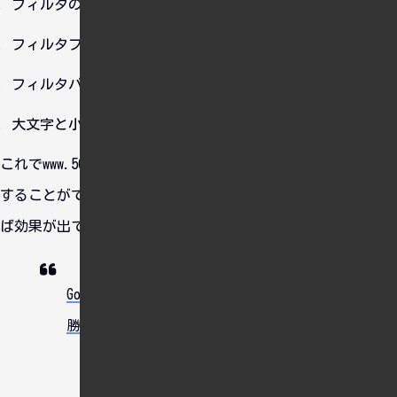
フィルタの種類：「カスタムフィルタ」／「一致」
フィルタフィールド：「ホスト名」
フィルタパターン：「^(www\.)?560days\.com$」
大文字と小文字の区別：いいえ
これでwww.560days.comと560days.com以外のアクセスを除外
することができました・・・。これで1週間くらい放置してれ
ば効果が出てくるかな？
Google Analytics トラッキングコードを
勝手にコピーされました。