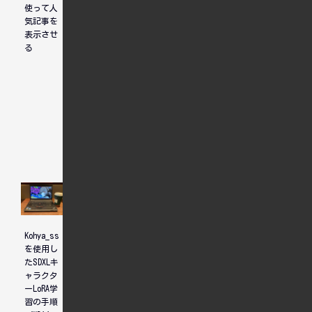
使って人
気記事を
表示させ
る
人気記事
Kohya_ss
Linux
Stable
を使用し
Mint
Diffusion
たSDXLキ
(XFCE)
WebUI
ャラクタ
インスト
(Forge
ーLoRA学
ールして
版)のZIP
習の手順
ThinkPad
導入と依