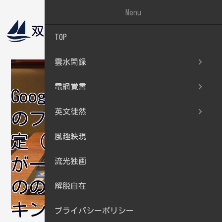
Menu
双帆遠影
電網覚書
TOP
雲水閑録
電網覚書
GoogleAnalytics
英文徒然
のフィルタ設
風趣映現
定（ホスト名
が一致するも
流光独画
ののみトラッ
解脱自在
キング）
プライバシーポリシー