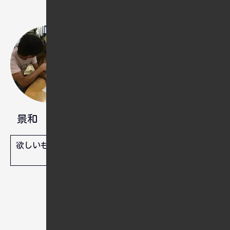
就職氷河期世代のHSP男性です。日本社会の価値
観に馴染めず、外国人の彼女と一緒に海外移住を
目指しています。現在はWeb制作の仕事をしなが
ら、趣味の旅行や英語学習に取り組んでいます。
将来は彼女と穏やかな生活を送るのが目標です。
「閑雲録」では、日常の出来事を軸に、英語学習
や海外移住に向けた取り組み、そしてその時々の
景和
思考や感情を綴っています。
欲しいものリスト
雲水閑録