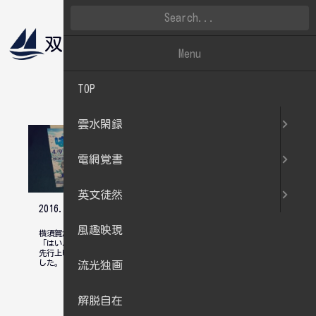
双帆遠影
雲水閑録
Menu
TOP
2016.04
雲水閑録
電網覚書
英文徒然
2016.04.02
2016.04.02
風趣映現
横須賀が舞台のアニメ
田戸台分庁舎(旧横須
「はいふり」の第1話
賀鎮守府司令長官官
先行上映に行ってきま
舎)一般公開に行って
した。
きました。
流光独画
解脱自在