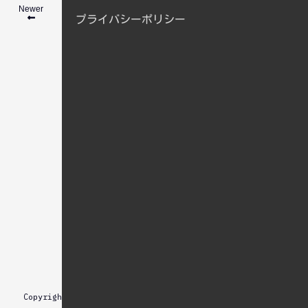
Newer
3
1
2
プライバシーポリシー
スポンサーリンク
Dark
menu
Copyright © 2007-2025
.All Rights Reserved.
双帆遠影